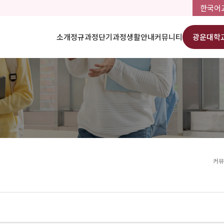
한국어
소개
정규과정
단기과정
생활안내
커뮤니티
광운대학
커뮤