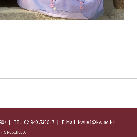
0)
TEL 02-940-5306~7
E-Mail kwiie1@kw.ac.kr
HTS RESERVED.